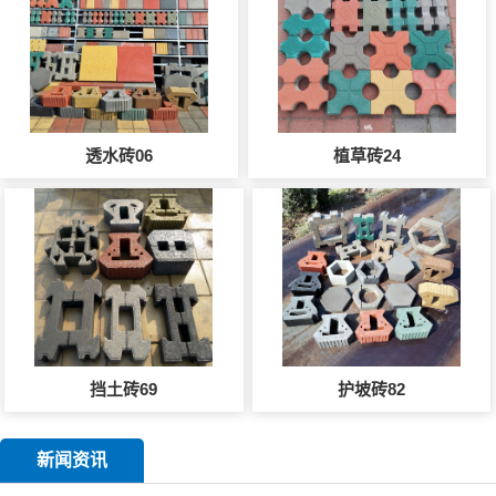
透水砖06
植草砖24
挡土砖69
护坡砖82
新闻资讯