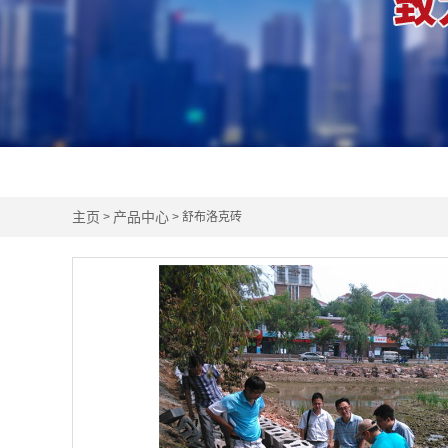
主页
产品中心
>
> 舒布洛克砖