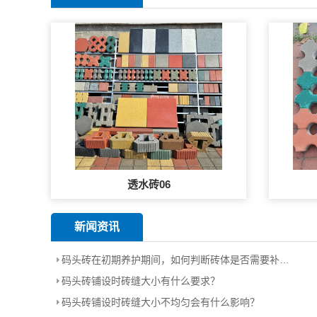
透水砖06
新闻资讯
码头砖在初期养护期间，如何判断砖体是否需要补砂？
码头砖铺设时砖缝大小有什么要求？
码头砖铺设时砖缝大小不均匀会有什么影响？