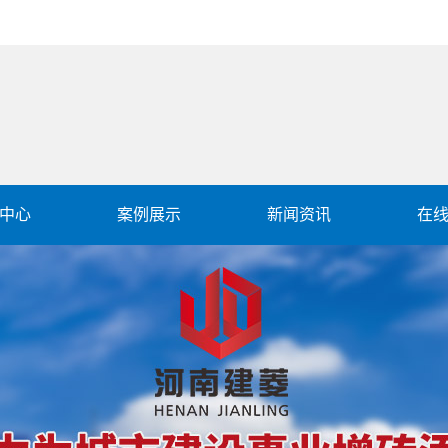
中心
案例展示
新闻资讯
在