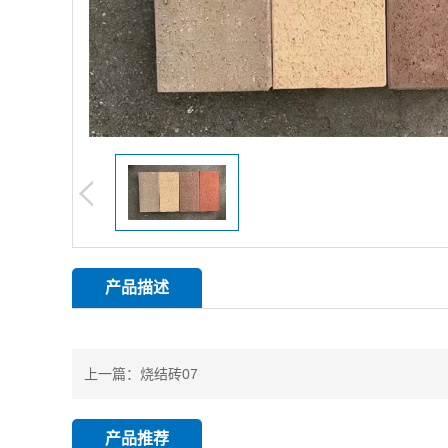
产品描述
上一篇：
烧结砖07
产品推荐