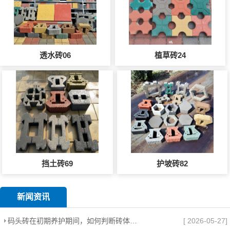
透水砖06
植草砖24
挡土砖69
护坡砖82
新闻资讯
码头砖在初期养护期间，如何判断砖体是否需要补砂？
[ 2026-05-27]