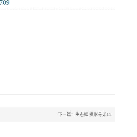
709
下一篇：
生态框 拱形骨架11