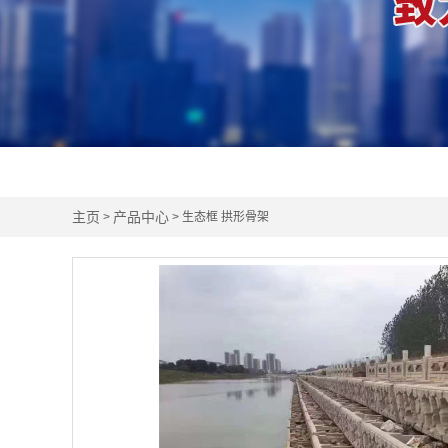
主页
产品中心
>
> 生态框 拱形骨架