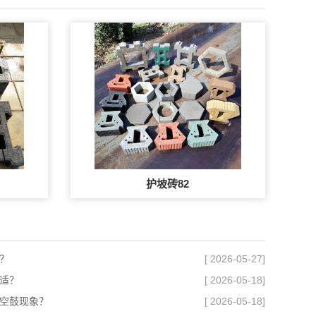
护坡砖82
？
[ 2026-05-27]
适？
[ 2026-05-18]
空鼓现象？
[ 2026-05-18]