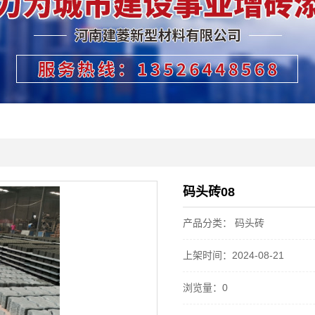
码头砖08
产品分类： 码头砖
上架时间：2024-08-21
浏览量：0