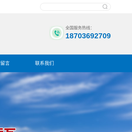
全国服务热线：
18703692709
线留言
联系我们