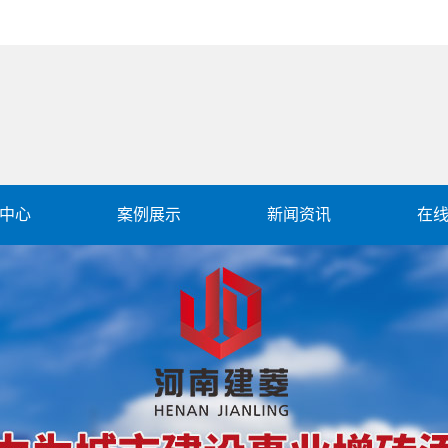
中心
案例展示
新闻资讯
在