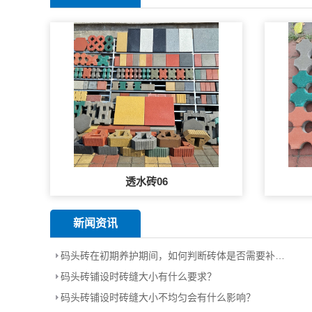
透水砖06
新闻资讯
码头砖在初期养护期间，如何判断砖体是否需要补砂？
码头砖铺设时砖缝大小有什么要求？
码头砖铺设时砖缝大小不均匀会有什么影响？