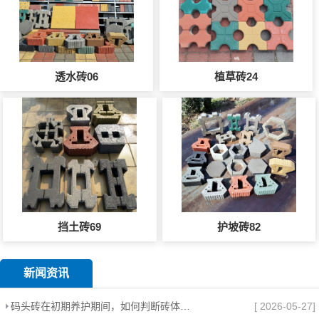
透水砖06
植草砖24
挡土砖69
护坡砖82
新闻资讯
码头砖在初期养护期间，如何判断砖体是否需要补砂？
[ 2026-05-27]