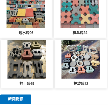
透水砖06
植草砖24
挡土砖69
护坡砖82
新闻资讯