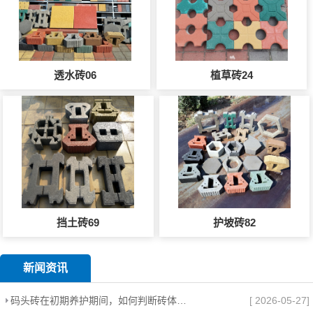
透水砖06
植草砖24
挡土砖69
护坡砖82
新闻资讯
码头砖在初期养护期间，如何判断砖体是否需要补砂？
[ 2026-05-27]