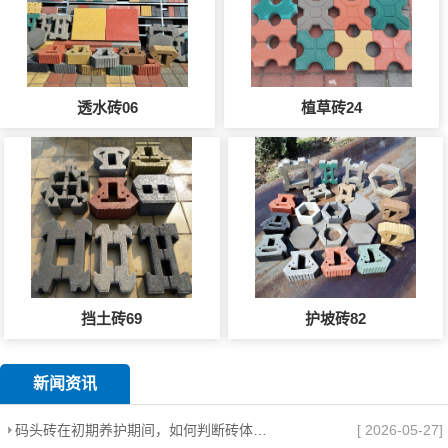
透水砖06
植草砖24
挡土砖69
护坡砖82
新闻资讯
码头砖在初期养护期间，如何判断砖体是否需要补砂？
[ 2026-05-27]