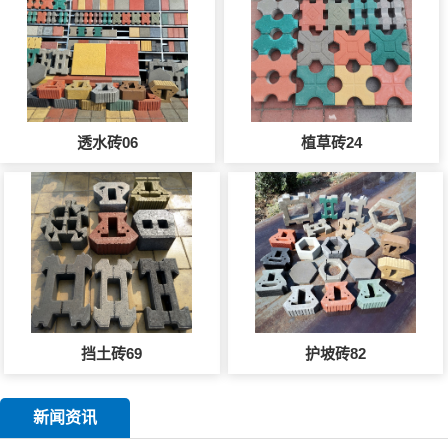
透水砖06
植草砖24
挡土砖69
护坡砖82
新闻资讯