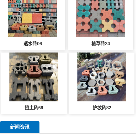
透水砖06
植草砖24
挡土砖69
护坡砖82
新闻资讯