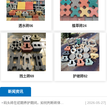
透水砖06
植草砖24
挡土砖69
护坡砖82
新闻资讯
码头砖在初期养护期间，如何判断砖体是否需要补砂？
[ 2026-05-27]