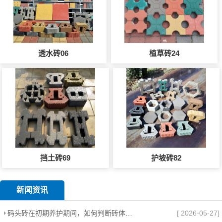
透水砖06
植草砖24
挡土砖69
护坡砖82
新闻资讯
码头砖在初期养护期间，如何判断砖体是否需要补砂？
[ 2026-05-27]