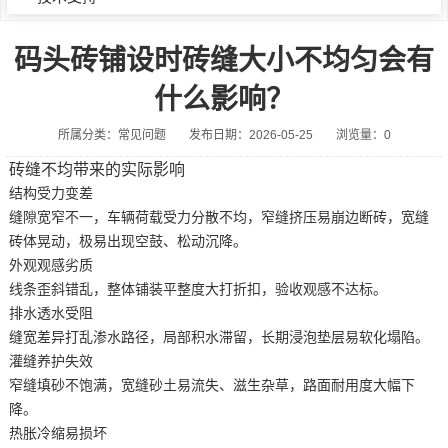
码头砖铺设时砖缝大小不均匀会有
什么影响？
所属分类：常见问题
发布日期：2026-05-25
浏览量：0
砖缝不均带来的实际影响
结构受力变差
缝隙宽窄不一，车辆荷载受力分散不均，窄缝挤压易崩边断砖，宽缝
砖体晃动，极易出现空鼓、松动沉降。
外观观感劣质
线条歪斜错乱，整体铺装平整度大打折扣，验收观感不达标。
排水透水受阻
缝宽差异打乱渗水路径，局部积水滞留，长期浸泡垫层易软化塌陷。
灌缝养护失效
窄缝填砂不饱满，宽缝砂土易流失、滋生杂草，路面耐用度大幅下
降。
热胀冷缩易损坏