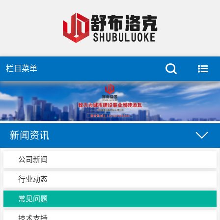
栏目菜单
新闻资讯
公司新闻
行业动态
常见问题
技术支持