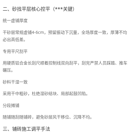
二、砂找平层核心控平（***关键）
统一虚铺厚度
4-6cm
干砂层常规虚铺
，预留振动下沉量，全场厚度一致，厚薄不均
必出高低差。
专用平尺刮平
用硬质铝合金长刮尺顺着控制线双向刮平，刮完严禁人员踩踏、推车
碾压。
砂料干湿一致
采用干中粗砂，杜绝湿砂结块、局部起鼓凹陷。
分段摊铺
随铺随刮随铺砖，避免砂层风干移位、沉降不均。
三、铺砖施工调平手法