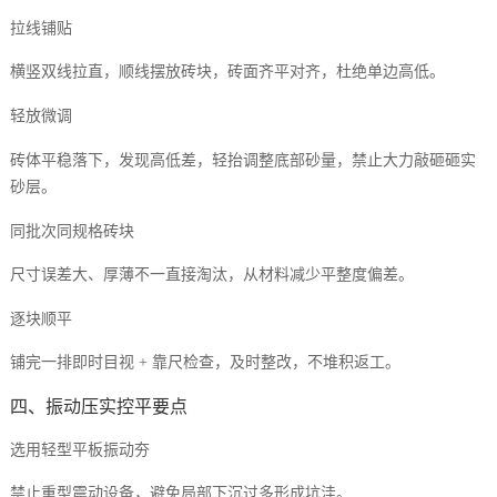
拉线铺贴
横竖双线拉直，顺线摆放砖块，砖面齐平对齐，杜绝单边高低。
轻放微调
轻抬调整底部砂量
砖体平稳落下，发现高低差，
，禁止大力敲砸砸实
砂层。
同批次同规格砖块
尺寸误差大、厚薄不一直接淘汰，从材料减少平整度偏差。
逐块顺平
铺完一排即时目视 + 靠尺检查，及时整改，不堆积返工。
四、振动压实控平要点
选用轻型平板振动夯
禁止重型震动设备，避免局部下沉过多形成坑洼。