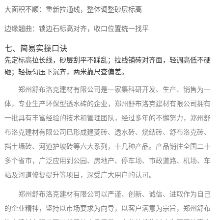
大面积不顺：重新拉通线，整体调整砂层标高
边缘翘曲：锁边石标高对齐，收口位置统一找平
七、简易实操口诀
先定标高拉长线，砂层刮平不踩乱；拉线铺砖对齐面，轻调高低不硬
砸；轻振匀压下沉齐，两米靠尺查偏差。
郑州舒布洛克建材有限公司是一家集科研开发、生产、销售为一
体，专业生产环保型透水砖的企业，
郑州舒布洛克建材有限公司
拥有
一批具有丰富经验的技术和管理团队，经过多年的不懈努力，
郑州舒
布洛克建材有限公司
已形成建菱砖、透水砖、烧结砖、舒布洛克砖、
挡土墙砖、河道护坡砖等六大系列，十几种产品。产品销往全国二十
多个省市，广泛应用到公园、房地产、停车场、市政道路、机场、车
站及河道修复提升等项目，深受广大用户的认可。
郑州舒布洛克建材有限公司
以严谨、创新、诚信、进取作为自己
的企业精神，坚持以市场要求为向导，以客户满意为宗旨，
郑州舒布