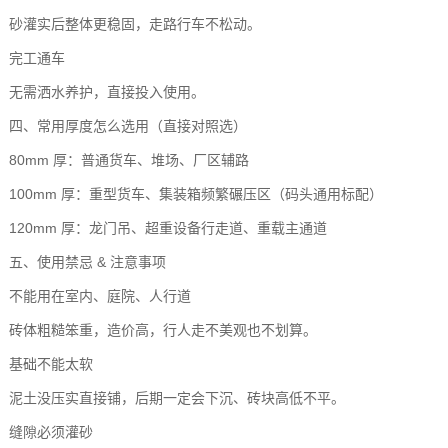
砂灌实后整体更稳固，走路行车不松动。
完工通车
无需洒水养护，直接投入使用。
四、常用厚度怎么选用（直接对照选）
80mm 厚：普通货车、堆场、厂区辅路
100mm 厚：重型货车、集装箱频繁碾压区（码头通用标配）
120mm 厚：龙门吊、超重设备行走道、重载主通道
五、使用禁忌 & 注意事项
不能用在室内、庭院、人行道
砖体粗糙笨重，造价高，行人走不美观也不划算。
基础不能太软
泥土没压实直接铺，后期一定会下沉、砖块高低不平。
缝隙必须灌砂