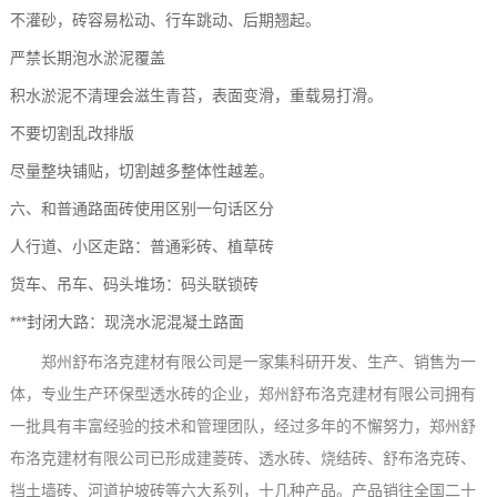
不灌砂，砖容易松动、行车跳动、后期翘起。
严禁长期泡水淤泥覆盖
积水淤泥不清理会滋生青苔，表面变滑，重载易打滑。
不要切割乱改排版
尽量整块铺贴，切割越多整体性越差。
六、和普通路面砖使用区别一句话区分
人行道、小区走路：普通彩砖、植草砖
货车、吊车、码头堆场：码头联锁砖
***封闭大路：现浇水泥混凝土路面
郑州舒布洛克建材有限公司是一家集科研开发、生产、销售为一
体，专业生产环保型透水砖的企业，
郑州舒布洛克建材有限公司
拥有
一批具有丰富经验的技术和管理团队，经过多年的不懈努力，
郑州舒
布洛克建材有限公司
已形成建菱砖、透水砖、烧结砖、舒布洛克砖、
挡土墙砖、河道护坡砖等六大系列，十几种产品。产品销往全国二十