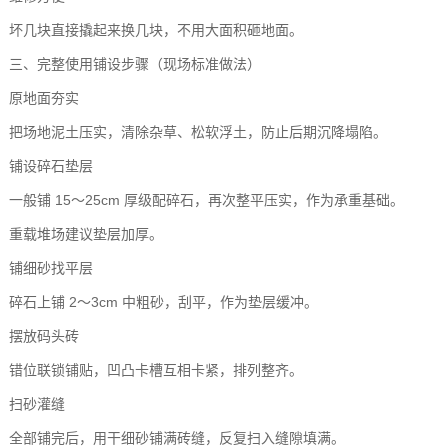
坏几块直接撬起来换几块，不用大面积砸地面。
三、完整使用铺设步骤（现场标准做法）
原地面夯实
把场地泥土压实，清除杂草、松软浮土，防止后期沉降塌陷。
铺设碎石垫层
一般铺 15～25cm 厚级配碎石，再次整平压实，作为承重基础。
重载堆场建议垫层加厚。
铺细砂找平层
碎石上铺 2～3cm 中粗砂，刮平，作为垫层缓冲。
摆放码头砖
错位联锁铺贴，凹凸卡槽互相卡紧，排列整齐。
扫砂灌缝
全部铺完后，用干细砂铺满砖缝，反复扫入缝隙填满。