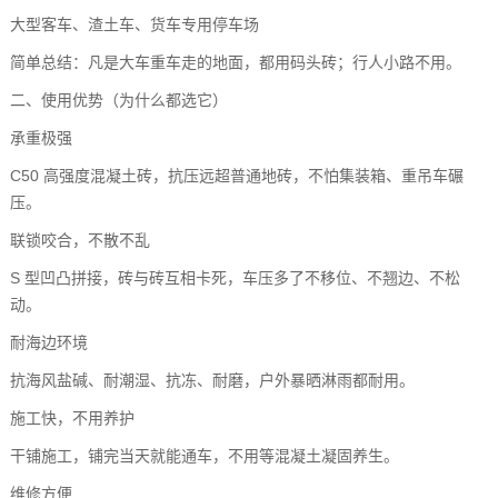
大型客车、渣土车、货车专用停车场
简单总结：凡是大车重车走的地面，都用码头砖；行人小路不用。
二、使用优势（为什么都选它）
承重极强
C50 高强度混凝土砖，抗压远超普通地砖，不怕集装箱、重吊车碾
压。
联锁咬合，不散不乱
S 型凹凸拼接，砖与砖互相卡死，车压多了不移位、不翘边、不松
动。
耐海边环境
抗海风盐碱、耐潮湿、抗冻、耐磨，户外暴晒淋雨都耐用。
施工快，不用养护
干铺施工，铺完当天就能通车，不用等混凝土凝固养生。
维修方便